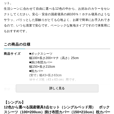
ット。
生活シーンに合わせて自由に選べる12色の中から、お好みのカラーをセレ
クトしてください。安心・安全の国産寝具の綿100％！ホテル寝具のような
サラッ、パリッとした肌触りがとても心地よく、お家で簡単にお手入れでき
るので、いつも清潔で安心です。ベーシックな無地タイプですので来客用に
もおすすめです。
この商品の仕様
商品サイズ
■ボックスシーツ
幅100×長さ200×マチ（高さ）25cm
■掛け布団カバー
幅150×長さ210cm
■枕カバー
(実寸）幅43×長さ63cm
Ｍサイズ枕（43 x 63 cm）用です。
詳しく見る
素材・仕様
綿100％■ボックスシーツ
上下ゴムタイプ
厚み20cmまでのマットレスに対応
【シングル】
■掛け布団カバー
サイドファスナー式
12色から選べる国産寝具3点セット（シングルベッド用） ボック
ふとんのズレ防止用のひもが8ヶ所（4隅、4辺の中央）に
スシーツ（100×200cm）掛け布団カバー（150×210cm）枕カバー