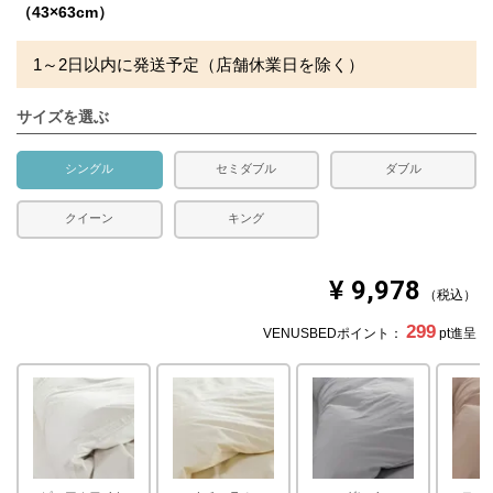
ついています。
（43×63cm）
■枕カバー
合わせ式
1～2日以内に発送予定（店舗休業日を除く）
生産国
日本
サイズを選ぶ
送料
無料
備考
・配達日指定ＯＫ！
シングル
セミダブル
ダブル
※北海道・沖縄・離島等一部地域へのお届けは別途送料が
発生する場合がございます。また発送予定も変更になる場
クイーン
キング
合があります。
¥
9,978
税込
299
VENUSBEDポイント：
pt進呈