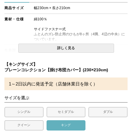
商品サイズ
幅230cm × 長さ210cm
素材・仕様
綿100％
サイドファスナー式
ふとんのズレ防止用のひもが8ヶ所（4隅、4辺の中央）に
ついています。
詳しく見る
生産国
日本
備考
・配達日指定ＯＫ！
【キングサイズ】
※北海道・沖縄・離島等一部地域へのお届けは別途送料が
プレーンコレクション【掛け布団カバー】(230×210cm)
発生する場合がございます。また、発送予定も変更になる
場合があります。
1～2日以内に発送予定（店舗休業日を除く）
サイズを選ぶ
シングル
セミダブル
ダブル
クイーン
キング