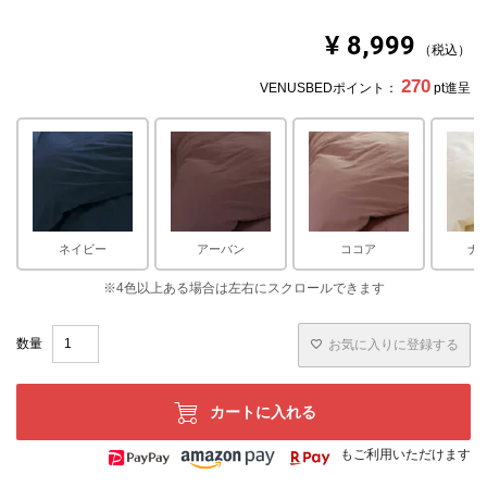
¥
8,999
税込
270
VENUSBEDポイント：
pt進呈
ネイビー
アーバン
ココア
ナ
お気に入りに登録する
カートに入れる
もご利用いただけます