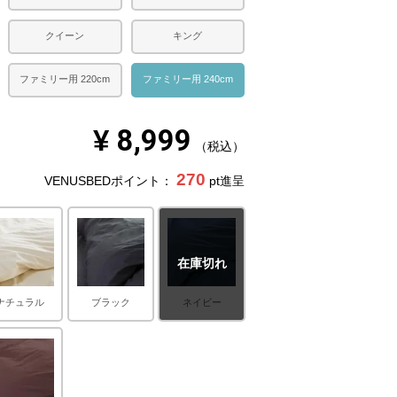
クイーン
キング
ファミリー用 220cm
ファミリー用 240cm
¥
8,999
税込
270
VENUSBEDポイント：
pt進呈
在庫切れ
ナチュラル
ブラック
ネイビー