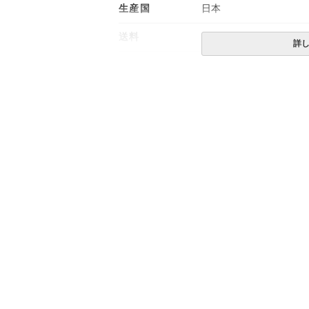
生産国
日本
送料
無料
詳
備考
・配達日指定ＯＫ！
※厚み20cmまでのマ
※北海道・沖縄・離島等
合がございます。また、