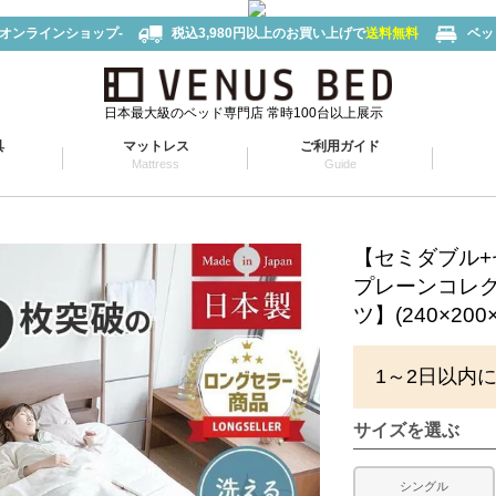
-オンラインショップ-
税込3,980円以上のお買い上げで
送料無料
ベッ
日本最大級のベッド専門店 常時100台以上展示
具
マットレス
ご利用ガイド
Mattress
Guide
【セミダブル+
プレーンコレ
ツ】(240×200
1～2日以内
サイズを選ぶ
シングル