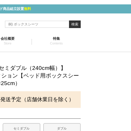
ド商品組立設置
無料
検索
会社概要
特集
Store
Contents
セミダブル（240cm幅）】
クション【ベッド用ボックスシー
×25cm）
に発送予定（店舗休業日を除く）
セミダブル
ダブル