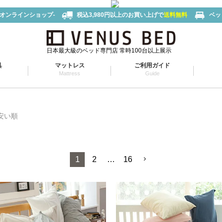
-オンラインショップ-
税込3,980円以上のお買い上げで
送料無料
ベッ
日本最大級のベッド専門店 常時100台以上展示
具
マットレス
ご利用ガイド
Mattress
Guide
安い順
1
2
…
16