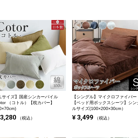
Lサイズ】
国産シンカーパイル
【シングル】
マイクロファイバー
otor （コトル）【枕カバー】
【ベッド用ボックスシーツ】シン
0×70cm)
ルサイズ(100×200×30cm）
3,280
¥
3,499
税込
税込