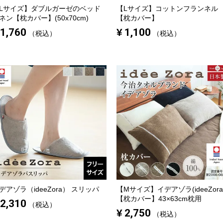
Lサイズ】
ダブルガーゼのベッド
【Lサイズ】
コットンフランネル
ネン【枕カバー】(50x70cm)
【枕カバー】
1,760
¥
1,100
税込
税込
デアゾラ（ideeZora） スリッパ
【Mサイズ】
イデアゾラ(ideeZora
【枕カバー】43×63cm枕用
2,310
税込
¥
2,750
税込