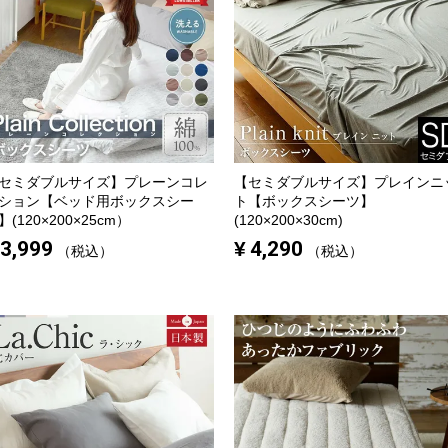
セミダブルサイズ】
プレーンコレ
【セミダブルサイズ】
プレインニ
ション【ベッド用ボックスシー
ト【ボックスシーツ】
】(120×200×25cm）
(120×200×30cm)
3,999
¥
4,290
税込
税込