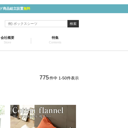
ド商品組立設置
無料
検索
会社概要
特集
Store
Contents
775
件中
1
-
50
件表示