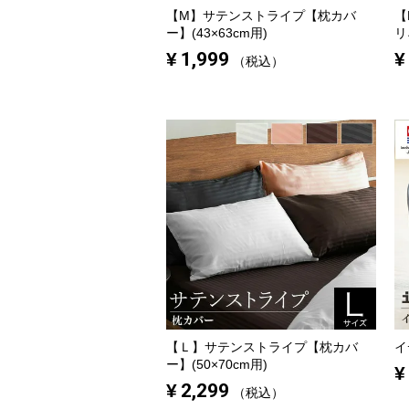
【M】
サテンストライプ【枕カバ
【
ー】(43×63cm用)
リ
¥
1,999
¥
税込
【Ｌ】
サテンストライプ【枕カバ
イ
ー】(50×70cm用)
¥
¥
2,299
税込