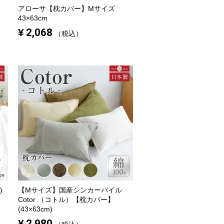
アローサ【枕カバー】Mサイズ
43×63cm
¥
2,068
税込
)
【Mサイズ】
国産シンカーパイル
Cotor （コトル）【枕カバー】
(43×63cm)
¥
2,980