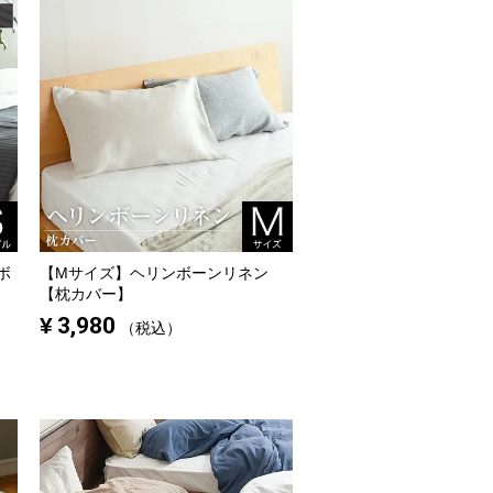
ボ
【Mサイズ】
ヘリンボーンリネン
【枕カバー】
¥
3,980
税込