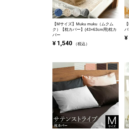
【Mサイズ】
Muku muku（ムクム
【
ク）【枕カバー】(43×63cm用)枕カ
バ
バー
¥
¥
1,540
税込