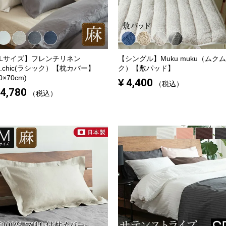
Lサイズ】
フレンチリネン
【シングル】
Muku muku（ムクム
a.chic(ラシック）【枕カバー】
ク）【敷パッド】
0×70cm)
¥
4,400
税込
4,780
税込