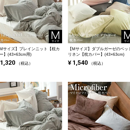
Mサイズ】
プレインニット【枕カ
【Mサイズ】
ダブルガーゼのベッ
ー】(43×63cm用)
リネン【枕カバー】(43×63cm)
1,320
¥
1,540
税込
税込