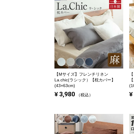
【Mサイズ】
フレンチリネン
【
La.chic(ラシック）【枕カバー】
【
(43×63cm)
(1
¥
3,980
¥
税込