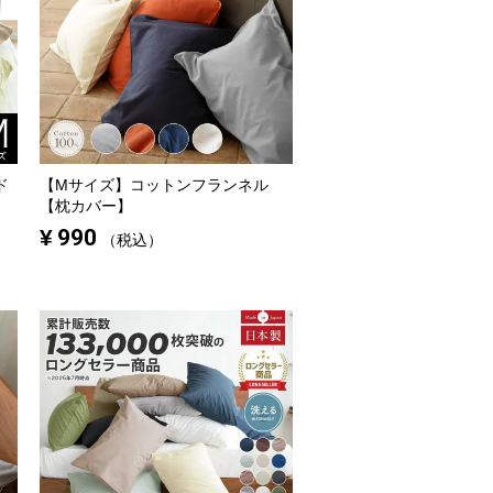
ド
【Mサイズ】
コットンフランネル
【枕カバー】
¥
990
税込