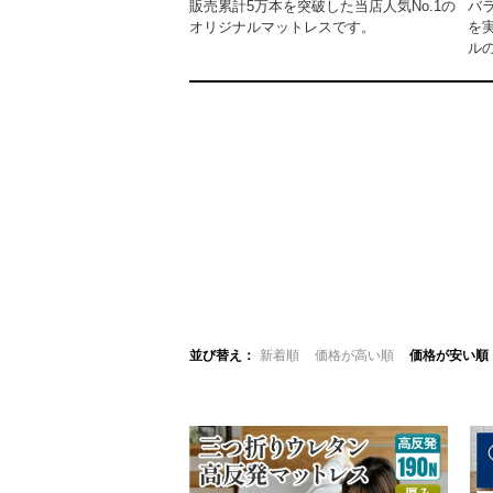
販売累計5万本を突破した当店人気No.1の
バ
オリジナルマットレスです。
を
ル
並び替え
新着順
価格が高い順
価格が安い順