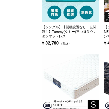
【シングル】
【開梱設置なし・玄関
【
渡し】Tummy(タミー)三つ折りウレ
N
タンマットレス
ン
¥
32,780
¥
税込