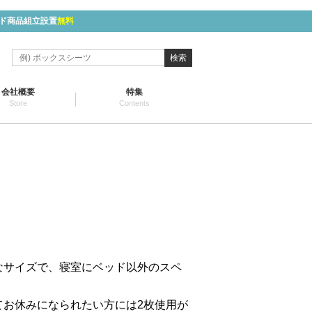
ド商品組立設置
無料
検索
会社概要
特集
Store
Contents
なサイズで、寝室にベッド以外のスペ
てお休みになられたい方には2枚使用が