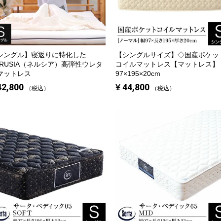
シングル】
寝返りに特化した
【シングルサイズ】
◇国産ポケッ
ERUSIA（ネルシア）高弾性ウレタ
コイルマットレス【マットレス】
マットレス
97×195×20cm
42,800
¥
44,800
税込
税込