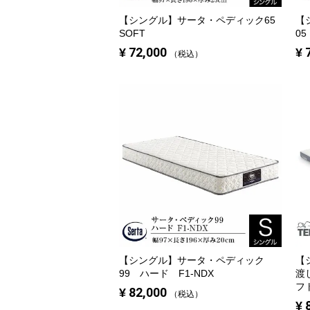
【シングル】
サータ・ペディック65
【
SOFT
05
¥
72,000
¥
税込
【シングル】
サータ・ペディック
【
99 ハード F1-NDX
渡
フ
¥
82,000
税込
¥