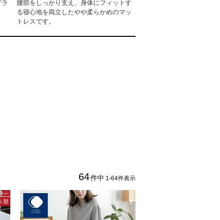
プラ
腰部をしっかり支え、身体にフィットす
る寝心地を両立したやや柔らかめのマッ
トレスです。
64
件中
1
-
64
件表示