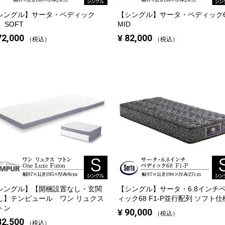
シングル】
サータ・ペディック
【シングル】
サータ・ペディック6
 SOFT
MID
72,000
¥
82,000
税込
税込
シングル】
【開梱設置なし・玄関
【シングル】
サータ・6.8インチ
し】テンピュール ワン リュクス
ィック68 F1-P
並行配列 ソフト仕
トン
¥
90,000
税込
82,500
税込