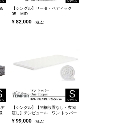
5
【シングル】
サータ・ペディック
05 MID
¥
82,000
税込
ペデ
【シングル】
【開梱設置なし・玄関
様
渡し】テンピュール ワン トッパー
¥
99,000
税込