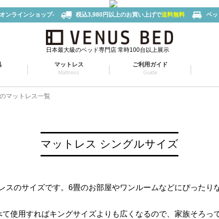
-オンラインショップ-
税込3,980円以上のお買い上げで
送料無料
ベッ
日本最大級のベッド専門店 常時100台以上展示
具
マットレス
ご利用ガイド
Mattress
Guide
のマットレス一覧
マットレス シングルサイズ
レスのサイズです。6畳のお部屋やワンルームなどにぴったり
べて使用すればキングサイズよりも広くなるので、家族そろっ