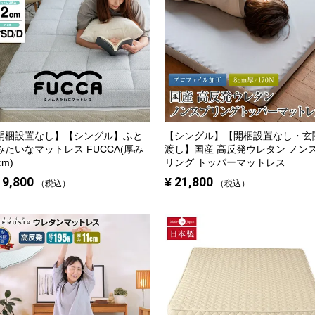
開梱設置なし】【シングル】
ふと
【シングル】
【開梱設置なし・玄
みたいなマットレス FUCCA(厚み
渡し】国産 高反発ウレタン ノン
cm)
リング トッパーマットレス
19,800
¥
21,800
税込
税込