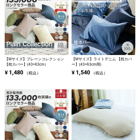
【Mサイズ】
プレーンコレクション
【Mサイズ】
ライトデニム 【枕カバ
【枕カバー】(43×63cm）
ー】(43×63cm用)
1,480
1,540
¥
¥
税込
税込