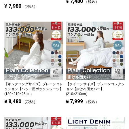
7,480
¥
税込
7,980
¥
税込
【キングロングサイズ】
プレーンコレ
【クイーンサイズ】
プレーンコレクシ
クション【ベッド用ボックスシーツ】
ョン【掛け布団カバー】
(180×210×25cm）
(210×210cm）
8,480
7,999
¥
¥
税込
税込