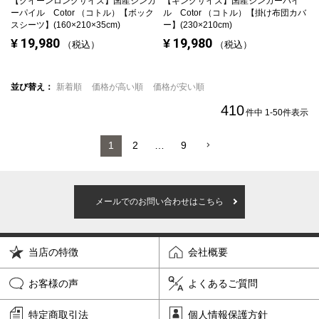
【クイーンロングサイズ】
国産シンカ
【キングサイズ】
国産シンカーパイ
ーパイル Cotor （コトル）【ボック
ル Cotor （コトル）【掛け布団カバ
スシーツ】(160×210×35cm)
ー】(230×210cm)
19,980
19,980
¥
¥
税込
税込
並び替え
新着順
価格が高い順
価格が安い順
410
件中
1
-
50
件表示
1
2
…
9
メールでのお問い合わせはこちら
当店の特徴
会社概要
お客様の声
よくあるご質問
特定商取引法
個人情報保護方針