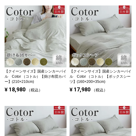
【クイーンサイズ】
国産シンカーパイ
【クイーンサイズ】
国産シンカーパイ
ル Cotor （コトル）【掛け布団カバ
ル Cotor （コトル）【ボックスシー
ー】(210×210cm)
ツ】(160×200×35cm)
18,980
17,980
¥
¥
税込
税込