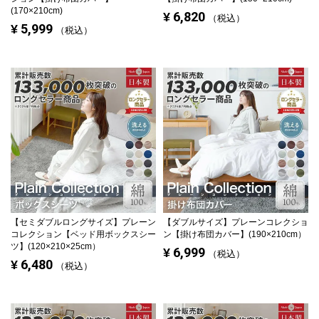
(170×210cm)
6,820
¥
税込
5,999
¥
税込
【セミダブルロングサイズ】
プレーン
【ダブルサイズ】
プレーンコレクショ
コレクション【ベッド用ボックスシー
ン【掛け布団カバー】(190×210cm）
ツ】(120×210×25cm）
6,999
¥
税込
6,480
¥
税込