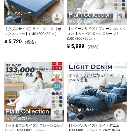
【クイーンサイズ】
プレーンコレクシ
【ダブルサイズ】
ライトデニム 【ボ
ョン【ベッド用ボックスシーツ】
ックスシーツ】(140×200×30cm)
(160×200×25cm）
5,720
¥
税込
5,999
¥
税込
【セミダブルサイズ】
プレーンコレク
【シングルサイズ】
ライトデニム
ション【掛け布団カバー】
【掛け布団カバー】(150×210cm)