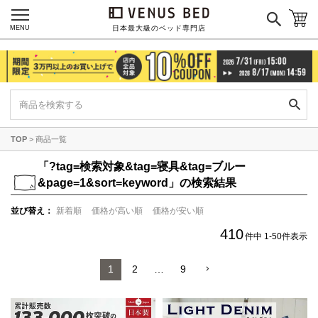
MENU
日本最大級のベッド専門店
TOP
商品一覧
「
?tag=検索対象&tag=寝具&tag=ブルー
&page=1&sort=keyword」の検索結果
並び替え
新着順
価格が高い順
価格が安い順
410
件中
1
-
50
件表示
1
2
…
9