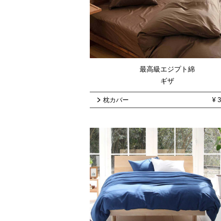
最高級エジプト綿
ギザ
枕カバー
¥
3