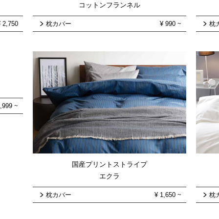
コットンフランネル
¥
2,750
枕カバー
¥
990
~
枕
,999
~
国産プリントストライプ
エクラ
枕カバー
¥
1,650
~
枕