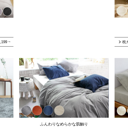
,199
~
枕
ふんわりなめらかな肌触り