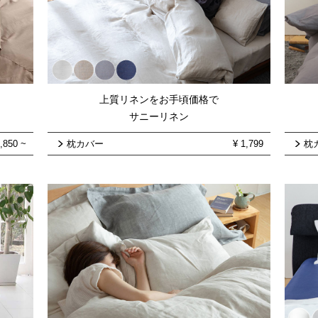
上質リネンをお手頃価格で
サニーリネン
,850
~
枕カバー
¥
1,799
枕