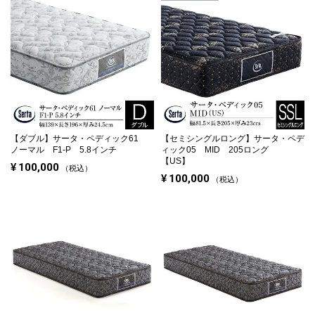
【ダブル】
サータ・ペディック61
【セミシングルロング】
サータ・ペデ
ノーマル F1-P 5.8インチ
ィック05 MID 205ロング
【US】
¥
100,000
税込
¥
100,000
税込