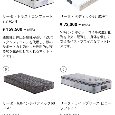
サータ・トラストコンフォート
サータ・ペディック65 SOFT
7.7 F1-N
¥
72,000
~
(税込)
¥
159,500
~
(税込)
5.8インチポケットコイルの並行配
列を中央に配置し、身体を優しく
通気性と体圧分散性が高い「ZCウ
支えるベストプライスなマットレ
レタンフォーム」を使用し、腰の
スです。
サポート力も強化した理想的な寝
姿勢を生み出してくれるマットレ
スです。
サータ・6.8インチペディック68
サータ・ライトブリーズ ピロー
F1-P
ソフト7.7