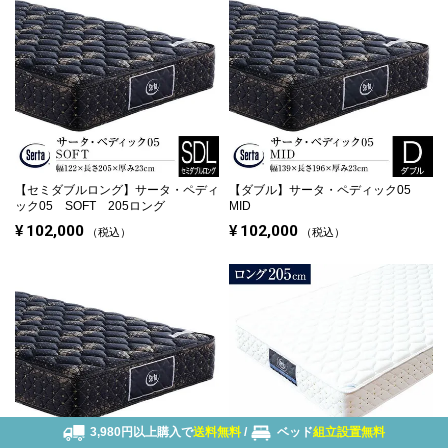
【セミダブルロング】
サータ・ペディ
【ダブル】
サータ・ペディック05
ック05 SOFT 205ロング
MID
¥
102,000
¥
102,000
税込
税込
3,980円以上購入で
送料無料
/
ベッド
組立設置無料