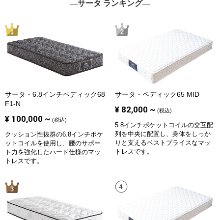
―サータ ランキング―
サータ・6.8インチペディック68
サータ・ペディック65 MID
F1-N
¥
82,000
~
(税込)
¥
100,000
~
(税込)
5.8インチポケットコイルの交互配
列を中央に配置し、身体をしっか
クッション性抜群の6.8インチポケ
りと支えるベストプライスなマッ
ットコイルを使用し、腰のサポー
トレスです。
ト力を強化したハード仕様のマッ
トレスです。