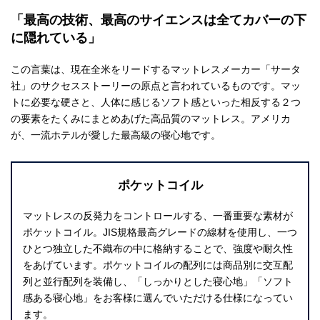
「最高の技術、最高のサイエンスは全てカバーの下
に隠れている」
この言葉は、現在全米をリードするマットレスメーカー「サータ
社」の
サクセスストーリーの原点と言われているものです。
マッ
トに必要な硬さと、人体に感じるソフト感といった
相反する２つ
の要素をたくみにまとめあげた高品質のマットレス。
アメリカ
が、一流ホテルが愛した最高級の寝心地です。
ポケットコイル
マットレスの反発力をコントロールする、一番重要な素材が
ポケットコイル。JIS規格最高グレードの線材を使用し、一つ
ひとつ独立した不織布の中に格納することで、強度や耐久性
をあげています。ポケットコイルの配列には商品別に交互配
列と並行配列を装備し、「しっかりとした寝心地」「ソフト
感ある寝心地」をお客様に選んでいただける仕様になってい
ます。