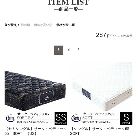
ITEM LIST
―商品一覧―
並び替え
新着順
価格が高い順
価格が安い順
287
件中
1
-
200
件表示
1
2
【セミシングル】
サータ・ペディック
【シングル】
サータ・ペディック65
05 SOFT 【US】
SOFT