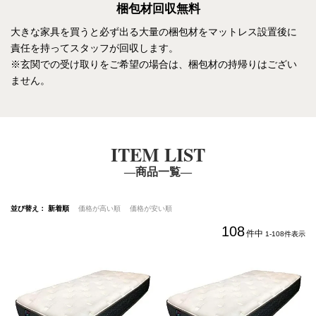
梱包材回収無料
大きな家具を買うと必ず出る大量の梱包材をマットレス設置後に
責任を持ってスタッフが回収します。
※玄関での受け取りをご希望の場合は、梱包材の持帰りはござい
ません。
ITEM LIST
―商品一覧―
並び替え
新着順
価格が高い順
価格が安い順
108
件中
1
-
108
件表示