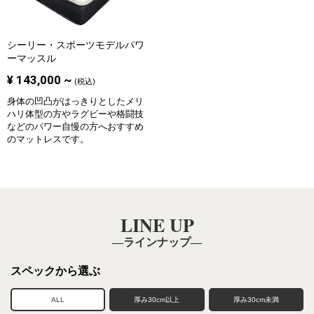
シーリー・スポーツモデル
パワ
ーマッスル
¥
143,000
~
(税込)
身体の凹凸がはっきりとしたメリ
ハリ体型の方やラグビーや格闘技
などのパワー自慢の方へおすすめ
のマットレスです。
LINE UP
―ラインナップ―
スペックから選ぶ
ALL
厚み30cm以上
厚み30cm未満